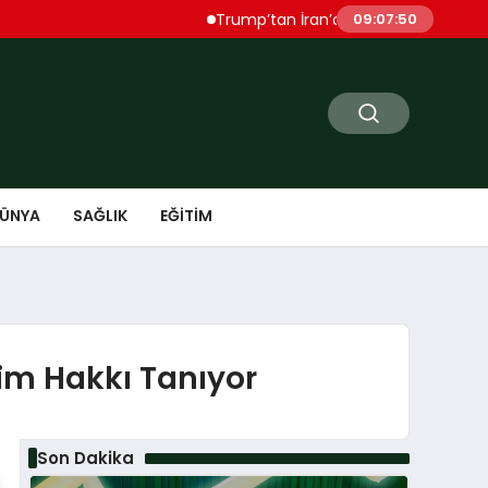
Trump’tan İran’a Sert Uyarı “Çok Ağır Şeki
09:07:51
ÜNYA
SAĞLIK
EĞITIM
şim Hakkı Tanıyor
Son Dakika