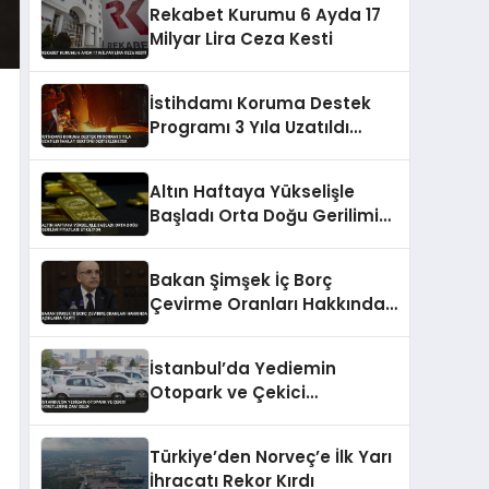
Rekabet Kurumu 6 Ayda 17
Milyar Lira Ceza Kesti
İstihdamı Koruma Destek
Programı 3 Yıla Uzatıldı
İmalat Sektörü
Desteklenecek
Altın Haftaya Yükselişle
Başladı Orta Doğu Gerilimi
Fiyatları Etkiliyor
Bakan Şimşek İç Borç
Çevirme Oranları Hakkında
Açıklama Yaptı
İstanbul’da Yediemin
Otopark ve Çekici
Ücretlerine Zam Geldi
Türkiye’den Norveç’e İlk Yarı
İhracatı Rekor Kırdı