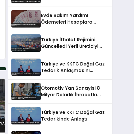
Evde Bakım Yardımı
Ödemeleri Hesaplara
Yatırıldı
Türkiye İthalat Rejimini
Güncelledi Yerli Üreticiyi
Destekleyecek
Türkiye ve KKTC Doğal Gaz
Tedarik Anlaşmasını
İmzaladı
Otomotiv Yan Sanayisi 8
Milyar Dolarlık İhracatla
Rekor Kırdı
Türkiye ve KKTC Doğal Gaz
Tedarikinde Anlaştı