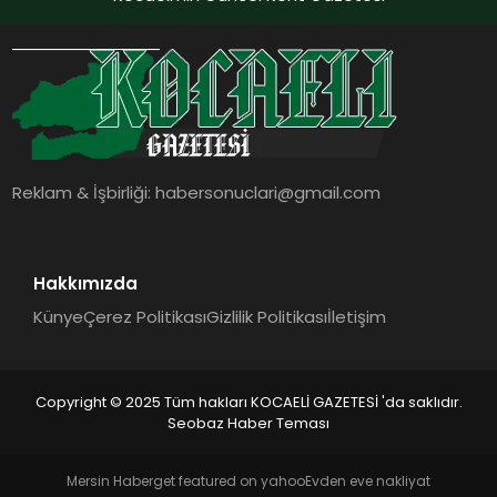
Reklam & İşbirliği:
habersonuclari@gmail.com
Hakkımızda
Künye
Çerez Politikası
Gizlilik Politikası
İletişim
Copyright © 2025 Tüm hakları KOCAELİ GAZETESİ 'da saklıdır.
Seobaz Haber Teması
Mersin Haber
get featured on yahoo
Evden eve nakliyat