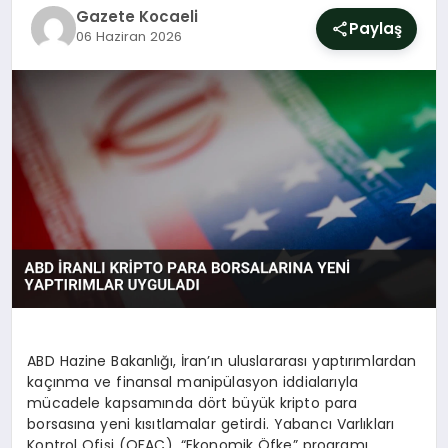
SIYASET
Gazete Kocaeli
Paylaş
06 Haziran 2026
YAŞAM
DÜNYA
SAĞLIK
EĞITIM
ABD Hazine Bakanlığı, İran’ın uluslararası yaptırımlardan
kaçınma ve finansal manipülasyon iddialarıyla
mücadele kapsamında dört büyük kripto para
borsasına yeni kısıtlamalar getirdi. Yabancı Varlıkları
Kontrol Ofisi (OFAC), “Ekonomik Öfke” programı