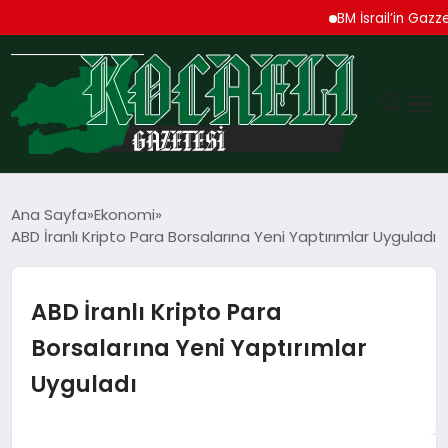
BM İsrail’in Gazze Saldı
GÜNDEM
Ana Sayfa
Ekonomi
ABD İranlı Kripto Para Borsalarına Yeni Yaptırımlar Uyguladı
TEKNOLOJI
EKONOMI
ABD İranlı Kripto Para
Borsalarına Yeni Yaptırımlar
SPOR
Uyguladı
MAGAZIN