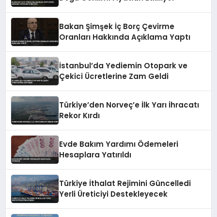
Bakan Şimşek İç Borç Çevirme
Oranları Hakkında Açıklama Yaptı
İstanbul’da Yediemin Otopark ve
Çekici Ücretlerine Zam Geldi
Türkiye’den Norveç’e İlk Yarı İhracatı
Rekor Kırdı
Evde Bakım Yardımı Ödemeleri
Hesaplara Yatırıldı
Türkiye İthalat Rejimini Güncelledi
Yerli Üreticiyi Destekleyecek