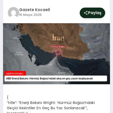
SIYASET
Gazete Kocaeli
Paylaş
16 Mayıs 2026
YAŞAM
DÜNYA
SAĞLIK
EĞITIM
{
“title”: “Enerji Bakanı Wright: ‘Hürmüz Boğazı’ndaki
Geçici Kesintiler En Geç Bu Yaz Sonlanacak'”,