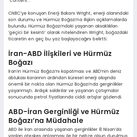
“content”: “
CNBC’ye konuşan Enerji Bakanı Wright, enerji alanındaki
son durumu ve Hürmüz Boğazı’na ilişkin açıklamalarda
bulundu. Hürmüz Boğazı’ndaki yaşanan aksaklıkları
‘geçici bir kesinti’ olarak nitelendiren Wright, boğazdaki
ticaretin en geç bu yaz başlayacağını belirtti.
İran-ABD İlişkileri ve Hürmüz
Boğazı
İran’ın Hürmüz Boğazı’nı kapatması ve ABD’nin deniz
ablukası kararının ardından küresel enerji akışında
önemli bir nokta olan Hürmüz Boğazı’nda gerginlikler
yaşanmıştı. Ardışık saldırılar ve yaşanan çatışmalar
sonucunda petrol fiyatlarında ciddi artışlar gözlendi.
ABD-İran Gerginliği ve Hürmüz
Boğazı’na Müdahale
ABD ile İran arasında yaşanan gerginlikler 8 Nisan’da
varılan ateşkes anlaşması ile bir nebze olsun durulmuş