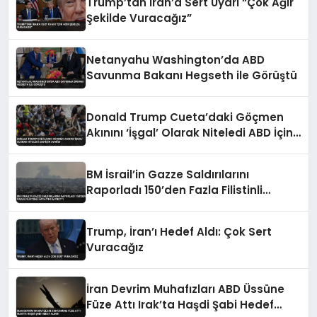
Trump’tan İran’a Sert Uyarı “Çok Ağır
Şekilde Vuracağız”
Netanyahu Washington’da ABD
Savunma Bakanı Hegseth ile Görüştü
Donald Trump Cueta’daki Göçmen
Akınını ‘İşgal’ Olarak Niteledi ABD İçin
Uyardı
BM İsrail’in Gazze Saldırılarını
Raporladı 150’den Fazla Filistinli
Hayatını Kaybetti
Trump, İran’ı Hedef Aldı: Çok Sert
Vuracağız
İran Devrim Muhafızları ABD Üssüne
Füze Attı Irak’ta Haşdi Şabi Hedef