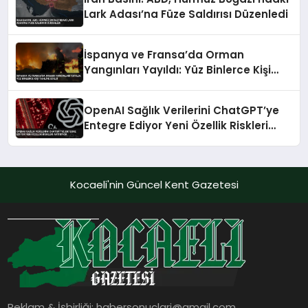
Lark Adası’na Füze Saldırısı Düzenledi
İspanya ve Fransa’da Orman
Yangınları Yayıldı: Yüz Binlerce Kişi
Tahliye Edildi
OpenAI Sağlık Verilerini ChatGPT’ye
Entegre Ediyor Yeni Özellik Riskleri
Artırıyor
Kocaeli'nin Güncel Kent Gazetesi
Reklam & İşbirliği:
habersonuclari@gmail.com