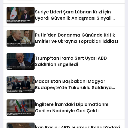
Alındı
Suriye Lideri Şara Lübnan Krizi İçin
Uyardı Güvenlik Anlaşması Sinyali
Verdi
Putin’den Donanma Gününde Kritik
Emirler ve Ukrayna Toprakları İddiası
Trump’tan İran’a Sert Uyarı ABD
Saldırıları Engelledi
Macaristan Başbakanı Magyar
Budapeşte’de Tükürüklü Saldırıya
Uğradı
İngiltere İran’daki Diplomatlarını
Gerilim Nedeniyle Geri Çekti
İran Basını: ABD, Hürmüz Boğazı’ndaki