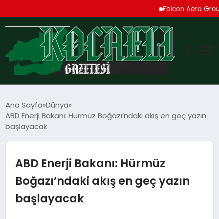
Falcon Aero Group, Kür
GÜNDEM
Ana Sayfa
Dünya
ABD Enerji Bakanı: Hürmüz Boğazı’ndaki akış en geç yazın
TEKNOLOJI
başlayacak
EKONOMI
ABD Enerji Bakanı: Hürmüz
SPOR
Boğazı’ndaki akış en geç yazın
başlayacak
MAGAZIN