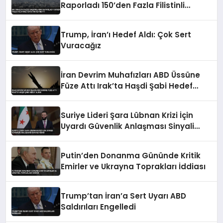
Raporladı 150’den Fazla Filistinli
Hayatını Kaybetti
Trump, İran’ı Hedef Aldı: Çok Sert
Vuracağız
İran Devrim Muhafızları ABD Üssüne
Füze Attı Irak’ta Haşdi Şabi Hedef
Alındı
Suriye Lideri Şara Lübnan Krizi İçin
Uyardı Güvenlik Anlaşması Sinyali
Verdi
Putin’den Donanma Gününde Kritik
Emirler ve Ukrayna Toprakları İddiası
Trump’tan İran’a Sert Uyarı ABD
Saldırıları Engelledi