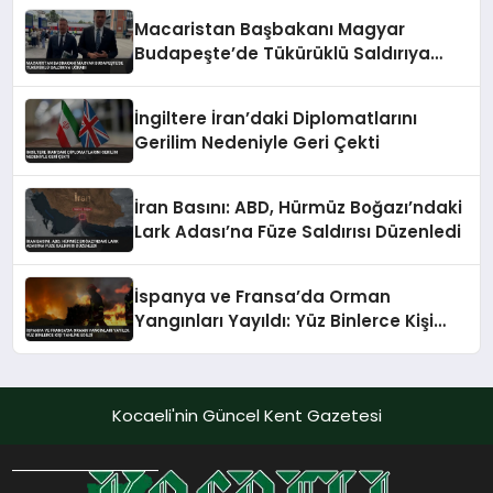
Macaristan Başbakanı Magyar
Budapeşte’de Tükürüklü Saldırıya
Uğradı
İngiltere İran’daki Diplomatlarını
Gerilim Nedeniyle Geri Çekti
İran Basını: ABD, Hürmüz Boğazı’ndaki
Lark Adası’na Füze Saldırısı Düzenledi
İspanya ve Fransa’da Orman
Yangınları Yayıldı: Yüz Binlerce Kişi
Tahliye Edildi
Kocaeli'nin Güncel Kent Gazetesi