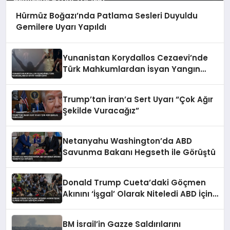
Hürmüz Boğazı’nda Patlama Sesleri Duyuldu
Gemilere Uyarı Yapıldı
Yunanistan Korydallos Cezaevi’nde
Türk Mahkumlardan İsyan Yangın
Çıktı
Trump’tan İran’a Sert Uyarı “Çok Ağır
Şekilde Vuracağız”
Netanyahu Washington’da ABD
Savunma Bakanı Hegseth ile Görüştü
Donald Trump Cueta’daki Göçmen
Akınını ‘İşgal’ Olarak Niteledi ABD İçin
Uyardı
BM İsrail’in Gazze Saldırılarını