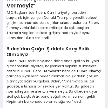
Vermeyiz”
ABD Başkanı Joe Biden, Cumhuriyetçi partiden
başkanlık için yarışan Donald Trump’a yönelik suikast
girişimi sonrasında sert açıklamalarda bulundu. Biden,
Pennsylvania’daki seçim mitinginde eski başkan
Trump’a yapılan suikast girişimi nedeniyle Beyaz
Saray’dan ulusa seslendi.
Biden’dan Çağrı: Şiddete Karşı Birlik
Olmalıyız
Biden
, “ABD tarihi boyunca daha önce gidilen bu yola
girmemeliyiz” diyerek, başkanlara yapılan suikastlere
atıfta bulundu. Hem
Demokrat
hem de
Cumhuriyetçi
partiden siyasilerin hedef alınmasının şiddetin çözüm
olamayacağını vurguladı. Biden, “Amerika’da bu tür
şiddete, istisnasız bir şekilde yer yoktur. Bu şiddetin
normalleştirilmesine izin veremeyiz. Bu ülkedeki siyasi
sicil çok kızıştı. Artık bunu soğutmanın zamanı geldi.
Hepimizin bu konuda sorumluluğu var” dedi.