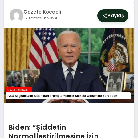
SIYASET
Gazete Kocaeli
Paylaş
15 Temmuz 2024
YAŞAM
DÜNYA
SAĞLIK
EĞITIM
Biden: “Şiddetin
Normalleştirilmesine İzin