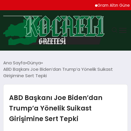
Gram Altın Güne Yüksel
GÜNDEM
Ana Sayfa
Dünya
ABD Başkanı Joe Biden’dan Trump’a Yönelik Suikast
TEKNOLOJI
Girişimine Sert Tepki
EKONOMI
ABD Başkanı Joe Biden’dan
SPOR
Trump’a Yönelik Suikast
Girişimine Sert Tepki
MAGAZIN