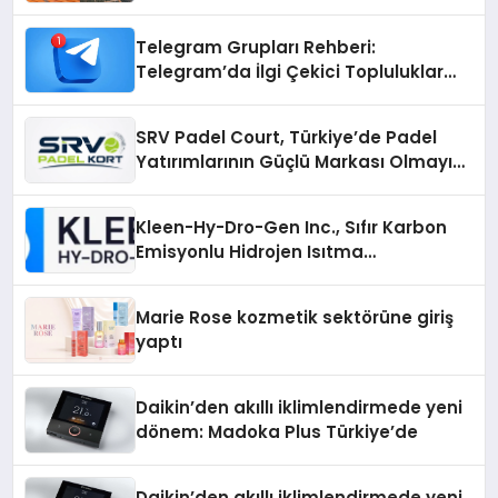
Çözümler
Telegram Grupları Rehberi:
Telegram’da İlgi Çekici Topluluklar
Nasıl Bulunur?
SRV Padel Court, Türkiye’de Padel
Yatırımlarının Güçlü Markası Olmayı
Sürdürüyor
Kleen-Hy-Dro-Gen Inc., Sıfır Karbon
Emisyonlu Hidrojen Isıtma
Teknolojisinde ISO ve TSSA
Düzenleyici Onaylarını Aldı
Marie Rose kozmetik sektörüne giriş
yaptı
Daikin’den akıllı iklimlendirmede yeni
dönem: Madoka Plus Türkiye’de
Daikin’den akıllı iklimlendirmede yeni