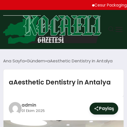
Cesur Packaging, Mısı
GÜNDEM
Ana Sayfa
Gündem
aAesthetic Dentistry in Antalya
TEKNOLOJI
aAesthetic Dentistry in Antalya
EKONOMI
SPOR
admin
Paylaş
01 Ekim 2025
MAGAZIN