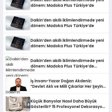
dönem: Madoka Plus Türkiye’de
Daikin’den akıllı iklimlendirmede yeni
dönem: Madoka Plus Türkiye’de
Daikin’den akıllı iklimlendirmede yeni
dönem: Madoka Plus Türkiye’de
Daikin’den akıllı iklimlendirmede yeni
dönem: Madoka Plus Türkiye’de
Daikin’in kullanıcı dostu tasarımıyla
öne çıkan Madoka ailesinin yeni nesil
İş İnsanı-Yazar Doğan Akdeniz:
teknolojilerle donatılmış son modeli
“Devlet Aklı ve Milli Çıkarlar Her Şeyin
VRV kontrol ünitesi Madoka Plus
Üzerindedir”
Türkiye’de satışa sunuldu. Tam
dokunmatik ekranı, mobil uygulama
Küçük Banyolar Nasıl Daha Büyük
desteği ve akıllı sensör entegrasyonu
Gösterilir? 15 Profesyonel Dekorasyon
sayesinde iklimlendirme sistemlerinin