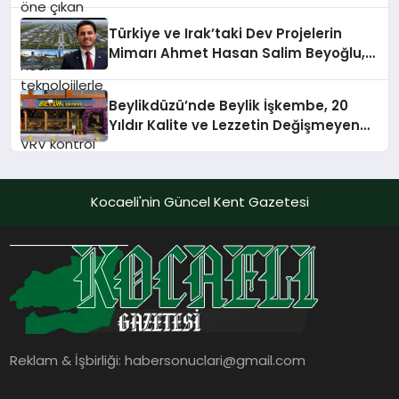
Önerisi
yönetimini daha kolay, konforlu ve
verimli hale getiriyor. Enerji
Türkiye ve Irak’taki Dev Projelerin
verimliliğini artırırken modern yaşam
Mimarı Ahmet Hasan Salim Beyoğlu,
alanlarında teknolojiyi estetik ile bulu
10 Milyon Metrekarelik “Al Yusuf
Holding Industrial City” Projesini
Beylikdüzü’nde Beylik İşkembe, 20
Hayata Geçirecek
Yıldır Kalite ve Lezzetin Değişmeyen
Adresi
Kocaeli'nin Güncel Kent Gazetesi
Reklam & İşbirliği:
habersonuclari@gmail.com