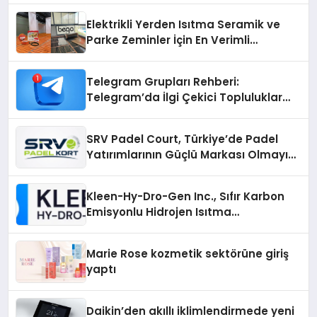
Elektrikli Yerden Isıtma Seramik ve
Parke Zeminler İçin En Verimli
Çözümler
Telegram Grupları Rehberi:
Telegram’da İlgi Çekici Topluluklar
Nasıl Bulunur?
SRV Padel Court, Türkiye’de Padel
Yatırımlarının Güçlü Markası Olmayı
Sürdürüyor
Kleen-Hy-Dro-Gen Inc., Sıfır Karbon
Emisyonlu Hidrojen Isıtma
Teknolojisinde ISO ve TSSA
Düzenleyici Onaylarını Aldı
Marie Rose kozmetik sektörüne giriş
yaptı
Daikin’den akıllı iklimlendirmede yeni