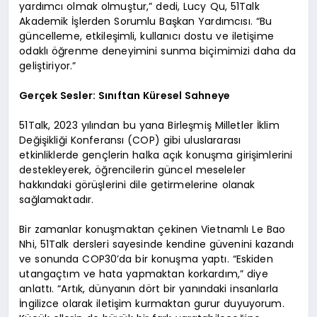
yardımcı olmak olmuştur,” dedi, Lucy Qu, 51Talk
Akademik İşlerden Sorumlu Başkan Yardımcısı. “Bu
güncelleme, etkileşimli, kullanıcı dostu ve iletişime
odaklı öğrenme deneyimini sunma biçimimizi daha da
geliştiriyor.”
Gerçek Sesler: Sınıftan Küresel Sahneye
51Talk, 2023 yılından bu yana Birleşmiş Milletler İklim
Değişikliği Konferansı (COP) gibi uluslararası
etkinliklerde gençlerin halka açık konuşma girişimlerini
destekleyerek, öğrencilerin güncel meseleler
hakkındaki görüşlerini dile getirmelerine olanak
sağlamaktadır.
Bir zamanlar konuşmaktan çekinen Vietnamlı Le Bao
Nhi, 51Talk dersleri sayesinde kendine güvenini kazandı
ve sonunda COP30’da bir konuşma yaptı. “Eskiden
utangaçtım ve hata yapmaktan korkardım,” diye
anlattı. “Artık, dünyanın dört bir yanındaki insanlarla
İngilizce olarak iletişim kurmaktan gurur duyuyorum.