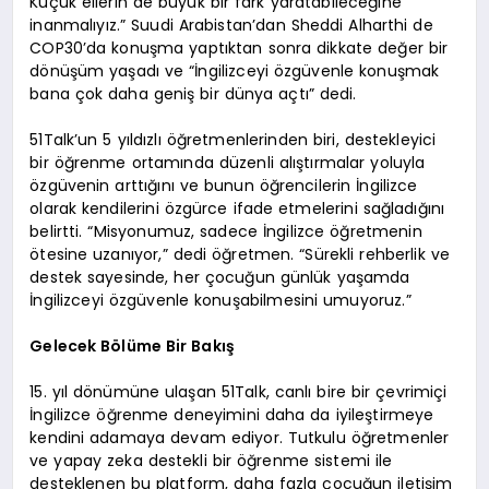
Küçük ellerin de büyük bir fark yaratabileceğine
inanmalıyız.” Suudi Arabistan’dan Sheddi Alharthi de
COP30’da konuşma yaptıktan sonra dikkate değer bir
dönüşüm yaşadı ve “İngilizceyi özgüvenle konuşmak
bana çok daha geniş bir dünya açtı” dedi.
51Talk’un 5 yıldızlı öğretmenlerinden biri, destekleyici
bir öğrenme ortamında düzenli alıştırmalar yoluyla
özgüvenin arttığını ve bunun öğrencilerin İngilizce
olarak kendilerini özgürce ifade etmelerini sağladığını
belirtti. “Misyonumuz, sadece İngilizce öğretmenin
ötesine uzanıyor,” dedi öğretmen. “Sürekli rehberlik ve
destek sayesinde, her çocuğun günlük yaşamda
İngilizceyi özgüvenle konuşabilmesini umuyoruz.”
Gelecek Bölüme Bir Bakış
15. yıl dönümüne ulaşan 51Talk, canlı bire bir çevrimiçi
İngilizce öğrenme deneyimini daha da iyileştirmeye
kendini adamaya devam ediyor. Tutkulu öğretmenler
ve yapay zeka destekli bir öğrenme sistemi ile
desteklenen bu platform, daha fazla çocuğun iletişim