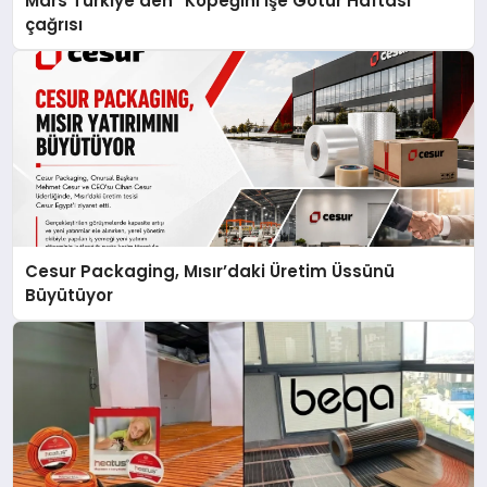
Mars Türkiye’den “Köpeğini İşe Götür Haftası”
çağrısı
Cesur Packaging, Mısır’daki Üretim Üssünü
Büyütüyor