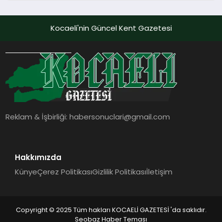
dokunmatik ekranı, mobil uygulama
desteği ve akıllı sensör entegrasyonu
Kocaeli'nin Güncel Kent Gazetesi
sayesinde iklimlendirme sistemlerinin
yönetimini daha kolay, konforlu ve
verimli hale getiriyor. Enerji
verimliliğini artırırken modern yaşam
alanlarında teknolojiyi estetik ile bulu
Reklam & İşbirliği:
habersonuclari@gmail.com
Hakkımızda
Künye
Çerez Politikası
Gizlilik Politikası
İletişim
Copyright © 2025 Tüm hakları KOCAELİ GAZETESİ 'da saklıdır.
Seobaz Haber Teması