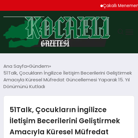
Çakallı Menemeni Deni
GÜNDEM
Ana Sayfa
Gündem
51Talk, Çocukların İngilizce İletişim Becerilerini Geliştirmek
TEKNOLOJI
Amacıyla Küresel Müfredat Güncellemesi Yaparak 15. Yıl
Dönümünü Kutladı
EKONOMI
51Talk, Çocukların İngilizce
SPOR
İletişim Becerilerini Geliştirmek
MAGAZIN
Amacıyla Küresel Müfredat