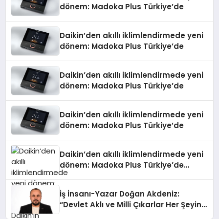
dönem: Madoka Plus Türkiye’de
Daikin’den akıllı iklimlendirmede yeni
dönem: Madoka Plus Türkiye’de
Daikin’den akıllı iklimlendirmede yeni
dönem: Madoka Plus Türkiye’de
Daikin’den akıllı iklimlendirmede yeni
dönem: Madoka Plus Türkiye’de
Daikin’den akıllı iklimlendirmede yeni
dönem: Madoka Plus Türkiye’de
Daikin’in kullanıcı dostu tasarımıyla
öne çıkan Madoka ailesinin yeni nesil
İş İnsanı-Yazar Doğan Akdeniz:
teknolojilerle donatılmış son modeli
“Devlet Aklı ve Milli Çıkarlar Her Şeyin
VRV kontrol ünitesi Madoka Plus
Üzerindedir”
Türkiye’de satışa sunuldu. Tam