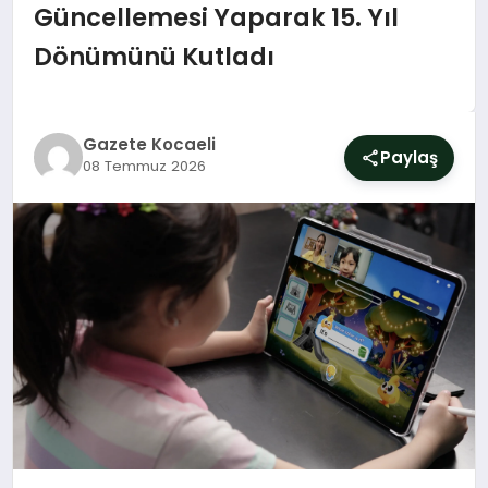
SIYASET
Güncellemesi Yaparak 15. Yıl
Dönümünü Kutladı
YAŞAM
DÜNYA
Gazete Kocaeli
Paylaş
08 Temmuz 2026
SAĞLIK
EĞITIM