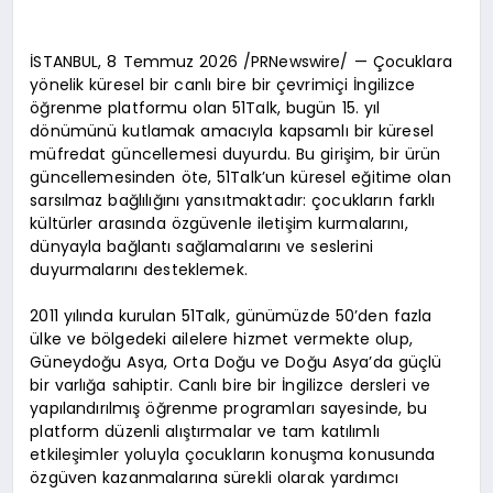
İSTANBUL, 8 Temmuz 2026 /PRNewswire/ — Çocuklara
yönelik küresel bir canlı bire bir çevrimiçi İngilizce
öğrenme platformu olan 51Talk, bugün 15. yıl
dönümünü kutlamak amacıyla kapsamlı bir küresel
müfredat güncellemesi duyurdu. Bu girişim, bir ürün
güncellemesinden öte, 51Talk’un küresel eğitime olan
sarsılmaz bağlılığını yansıtmaktadır: çocukların farklı
kültürler arasında özgüvenle iletişim kurmalarını,
dünyayla bağlantı sağlamalarını ve seslerini
duyurmalarını desteklemek.
2011 yılında kurulan 51Talk, günümüzde 50’den fazla
ülke ve bölgedeki ailelere hizmet vermekte olup,
Güneydoğu Asya, Orta Doğu ve Doğu Asya’da güçlü
bir varlığa sahiptir. Canlı bire bir İngilizce dersleri ve
yapılandırılmış öğrenme programları sayesinde, bu
platform düzenli alıştırmalar ve tam katılımlı
etkileşimler yoluyla çocukların konuşma konusunda
özgüven kazanmalarına sürekli olarak yardımcı