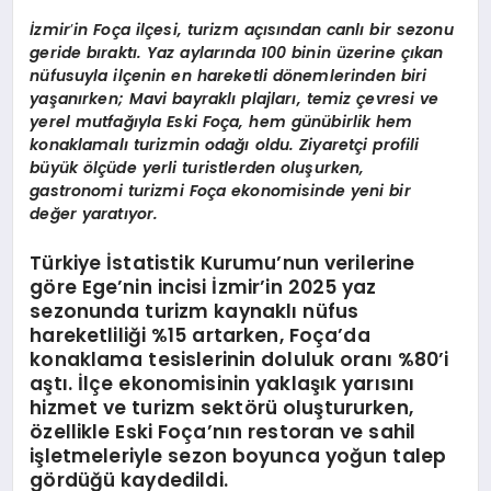
İzmir
’
in Fo
ç
a il
çesi, turizm açısından canlı bir sezonu
geride bıraktı. Yaz aylarında 100 binin üzerine çı
kan
n
ü
fus
uyla
il
çenin en hareketli d
ö
nemlerinden biri
yaşanırken; Mavi bayraklı plajları, temiz çevresi ve
yerel mutfağıyla Eski Foça, hem günübirlik hem
konaklamalı turizmin odağı oldu. Ziyaretçi profili
büyük
ö
lçüde yerli turistlerden oluşurken,
gastronomi turizmi Foça ekonomisinde yeni bir
değer yaratıyor.
Türkiye İstatistik Kurumu’nun verilerine
göre Ege’nin incisi İzmir’in 2025 yaz
sezonunda turizm kaynaklı nüfus
hareketliliği %15 artarken, Foça’da
konaklama tesislerinin doluluk oranı %80’i
aştı. İlçe ekonomisinin yaklaşık yarısını
hizmet ve turizm sektörü oluştururken,
özellikle Eski Foça’nın restoran ve sahil
işletmeleriyle sezon boyunca yoğun talep
gördüğü kaydedildi.