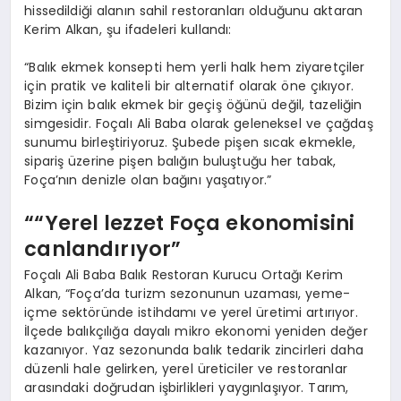
hissedildiği alanın sahil restoranları olduğunu aktaran
Kerim Alkan, şu ifadeleri kullandı:
“Balık ekmek konsepti hem yerli halk hem ziyaretçiler
için pratik ve kaliteli bir alternatif olarak öne çıkıyor.
Bizim için balık ekmek bir geçiş öğünü değil, tazeliğin
simgesidir. Foçalı Ali Baba olarak geleneksel ve çağdaş
sunumu birleştiriyoruz. Şubede pişen sıcak ekmekle,
sipariş üzerine pişen balığın buluştuğu her tabak,
Foça’nın denizle olan bağını yaşatıyor.”
““Yerel lezzet Foça ekonomisini
canlandırıyor”
Foçalı Ali Baba Balık Restoran Kurucu Ortağı Kerim
Alkan, “Foça’da turizm sezonunun uzaması, yeme-
içme sektöründe istihdamı ve yerel üretimi artırıyor.
İlçede balıkçılığa dayalı mikro ekonomi yeniden değer
kazanıyor. Yaz sezonunda balık tedarik zincirleri daha
düzenli hale gelirken, yerel üreticiler ve restoranlar
arasındaki doğrudan işbirlikleri yaygınlaşıyor. Tarım,