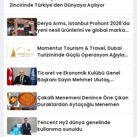
Zincirinde Türkiye’den Dünyaya Açılıyor
Derya Arms, İstanbul Prohunt 2026’da
yeni nesil ürünlerini ve global marka
vizyonunu sergiledi
Momentur Tourism & Travel, Dubai
Turizminde Güçlü Operasyon Ağıyla
Fark Yaratıyor
Ticaret ve Ekonomik Kulübü Genel
Başkanı Sayın Mehmet Ulutaş,
ekonomiye dair yaptığı açıklamada
şunları kaydetti:
Çakallı Menemeni Denince Öne Çıkan
Duraklardan Aytaçoğlu Menemen
Tencent Hy3 dünya genelinde
kullanıma sunuldu