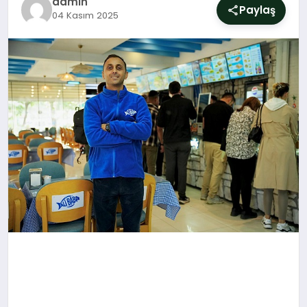
admin
SIYASET
Paylaş
04 Kasım 2025
YAŞAM
DÜNYA
SAĞLIK
EĞITIM