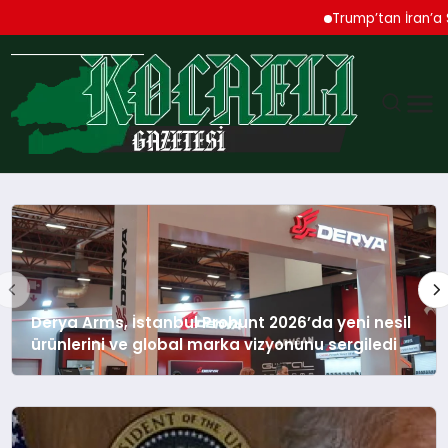
Trump’tan İran’a Sert Uya
GÜNDEM
TEKNOLOJI
EKONOMI
Derya Arms, İstanbul Prohunt 2026’da yeni nesil
ürünlerini ve global marka vizyonunu sergiledi
SPOR
MAGAZIN