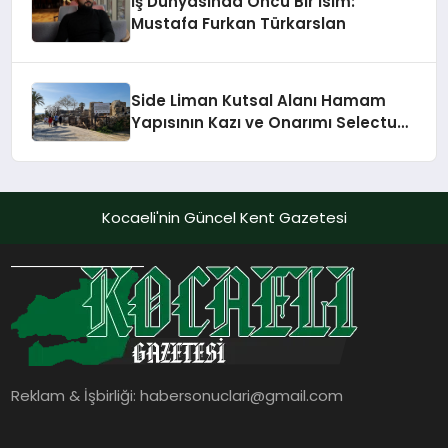
İş Dünyasında Öncü Bir İsim:
Mustafa Furkan Türkarslan
Side Liman Kutsal Alanı Hamam
Yapısının Kazı ve Onarımı Selectum
Hotels&Resorts’un da Katkılarıyla
Tamamlandı
Kocaeli'nin Güncel Kent Gazetesi
Reklam & İşbirliği:
habersonuclari@gmail.com