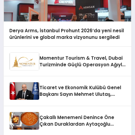
Derya Arms, İstanbul Prohunt 2026’da yeni nesil
ürünlerini ve global marka vizyonunu sergiledi
Momentur Tourism & Travel, Dubai
Turizminde Güçlü Operasyon Ağıyla
Fark Yaratıyor
Ticaret ve Ekonomik Kulübü Genel
Başkanı Sayın Mehmet Ulutaş,
ekonomiye dair yaptığı açıklamada
şunları kaydetti:
Çakallı Menemeni Denince Öne
Çıkan Duraklardan Aytaçoğlu
Menemen