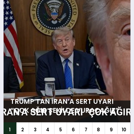
SIYASET
YAŞAM
DÜNYA
SAĞLIK
EĞITIM
TRUMP’TAN İRAN’A SERT UYARI
“ÇOK AĞIR ŞEKILDE VURACAĞIZ”
1
2
3
4
5
6
7
8
9
10