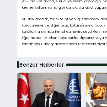
497 bin 591 araca/sürücüye işlem yapıldığını payl
kemeri kullanmama gibi konularda ciddi yaptırıml
Bu açıklamalar, trafikte güvenliği sağlamak ad
sürücülerine ve diğer araç kullanıcılarına büyük
kurallarına uymayı ihmal etmeyin, sevdiklerini
Eğer haberi okurken heyecanlandıysanız veya ye
almak için Habergazetesi.com.tr adresini ziyaret
Benzer Haberler