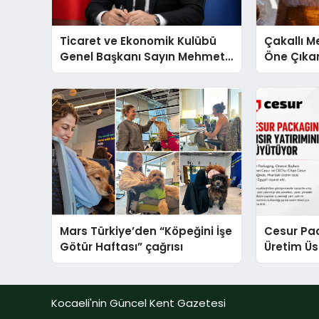
Ticaret ve Ekonomik Kulübü
Çakallı 
Genel Başkanı Sayın Mehmet
Öne Çıka
Ulutaş, ekonomiye dair yaptığı
Aytaçoğ
açıklamada şunları kaydetti:
Mars Türkiye’den “Köpeğini İşe
Cesur Pac
Götür Haftası” çağrısı
Üretim Ü
Kocaeli'nin Güncel Kent Gazetesi