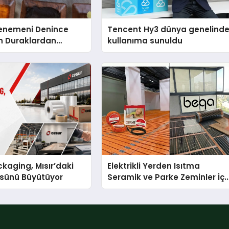
Menemeni Denince
Tencent Hy3 dünya genelind
n Duraklardan
kullanıma sunuldu
lu Menemen
kaging, Mısır’daki
Elektrikli Yerden Isıtma
ssünü Büyütüyor
Seramik ve Parke Zeminler İçi
En Verimli Çözümler