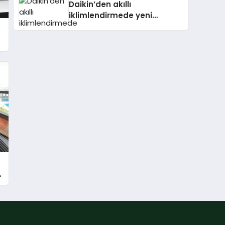
Daikin’den akıllı
iklimlendirmede yeni
dönem: Madoka Plus
e
Türkiye’de Daikin’in kullanıcı
dostu tasarımıyla öne çıkan
Madoka ailesinin yeni nesil
teknolojilerle donatılmış son
modeli VRV kontrol ünitesi
Madoka Plus Türkiye’de
satışa sunuldu. Tam
dokunmatik ekranı, mobil
uygulama desteği ve akıllı
sensör entegrasyonu
sayesinde iklimlendirme
sistemlerinin yönetimini
daha kolay, konforlu ve
n
verimli hale getiriyor. Enerji
verimliliğini artırırken
modern yaşam alanlarında
teknolojiyi estetik ile bulu