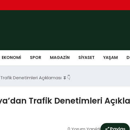
EKONOMI
SPOR
MAGAZIN
SIYASET
YAŞAM
D
an Trafik Denetimleri Açıklaması ⏬👇
kaya’dan Trafik Denetimleri Açık
0 Yorum Yapıldı
Paylaş