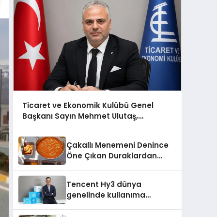
Ticaret ve Ekonomik Kulübü Genel
Başkanı Sayın Mehmet Ulutaş,
ekonomiye dair yaptığı açıklamada
şunları kaydetti:
Çakallı Menemeni Denince
Öne Çıkan Duraklardan
Aytaçoğlu Menemen
Tencent Hy3 dünya
genelinde kullanıma
sunuldu