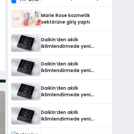
Isıtma Teknolojisinde ISO ve
TSSA Düzenleyici Onaylarını
Marie Rose kozmetik
Aldı
sektörüne giriş yaptı
Daikin’den akıllı
iklimlendirmede yeni
dönem: Madoka Plus
Türkiye’de
Daikin’den akıllı
iklimlendirmede yeni
dönem: Madoka Plus
Türkiye’de
Daikin’den akıllı
iklimlendirmede yeni
dönem: Madoka Plus
Türkiye’de
Daikin’den akıllı
iklimlendirmede yeni
dönem: Madoka Plus
Türkiye’de