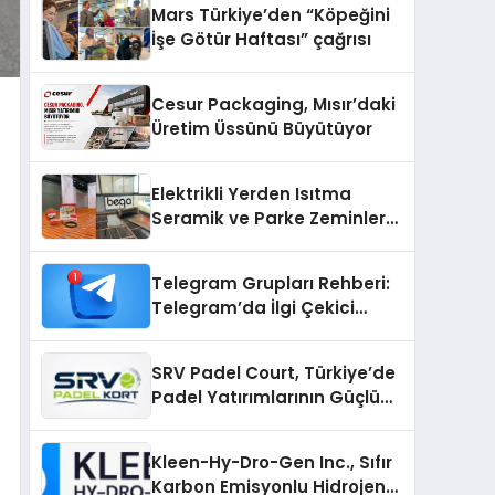
Mars Türkiye’den “Köpeğini
İşe Götür Haftası” çağrısı
Cesur Packaging, Mısır’daki
Üretim Üssünü Büyütüyor
Elektrikli Yerden Isıtma
Seramik ve Parke Zeminler
İçin En Verimli Çözümler
Telegram Grupları Rehberi:
Telegram’da İlgi Çekici
Topluluklar Nasıl Bulunur?
SRV Padel Court, Türkiye’de
Padel Yatırımlarının Güçlü
Markası Olmayı Sürdürüyor
Kleen-Hy-Dro-Gen Inc., Sıfır
Karbon Emisyonlu Hidrojen