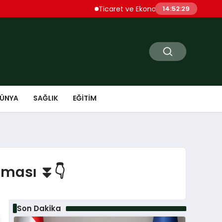
Ticaret ve Ekonomik Kulübü Genel Başkanı
14:52:30
ÜNYA
SAĞLIK
EĞITIM
laması ⏬👇
Son Dakika