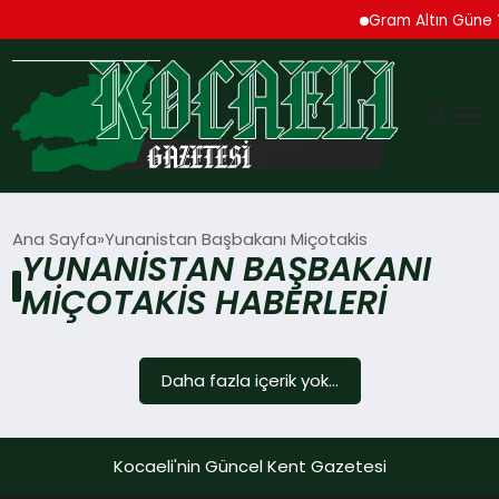
Gram Altın Güne Y
GÜNDEM
Ana Sayfa
Yunanistan Başbakanı Miçotakis
YUNANISTAN BAŞBAKANI
TEKNOLOJI
MIÇOTAKIS HABERLERI
EKONOMI
Daha fazla içerik yok...
SPOR
MAGAZIN
Kocaeli'nin Güncel Kent Gazetesi