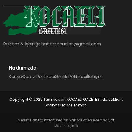
SIYASET
YAŞAM
DÜNYA
Reklam & İşbirliği:
habersonuclari@gmail.com
SAĞLIK
EĞITIM
Hakkımızda
Künye
Çerez Politikası
Gizlilik Politikası
İletişim
Copyright © 2025 Tüm hakları KOCAELİ GAZETESİ 'da saklıdır.
Seobaz Haber Teması
Mersin Haber
get featured on yahoo
Evden eve nakliyat
Mersin Lojistik