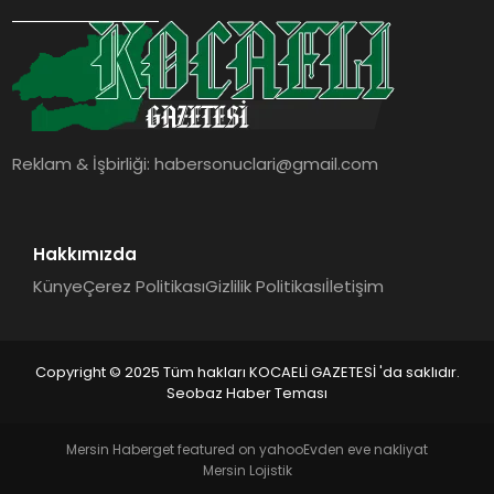
SIYASET
YAŞAM
DÜNYA
Reklam & İşbirliği:
habersonuclari@gmail.com
SAĞLIK
EĞITIM
Hakkımızda
Künye
Çerez Politikası
Gizlilik Politikası
İletişim
Copyright © 2025 Tüm hakları KOCAELİ GAZETESİ 'da saklıdır.
Seobaz Haber Teması
Mersin Haber
get featured on yahoo
Evden eve nakliyat
Mersin Lojistik