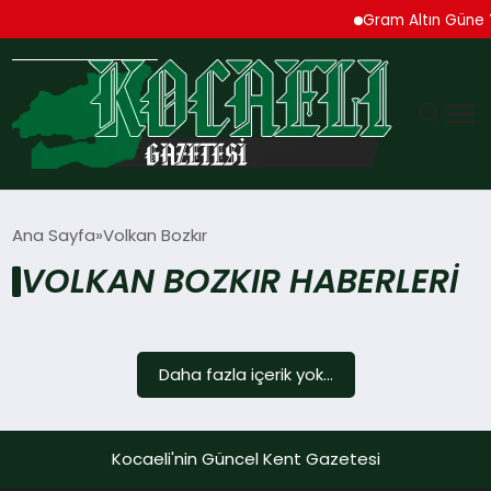
Gram Altın Güne Y
GÜNDEM
Ana Sayfa
Volkan Bozkır
VOLKAN BOZKIR HABERLERI
TEKNOLOJI
EKONOMI
Daha fazla içerik yok...
SPOR
MAGAZIN
Kocaeli'nin Güncel Kent Gazetesi