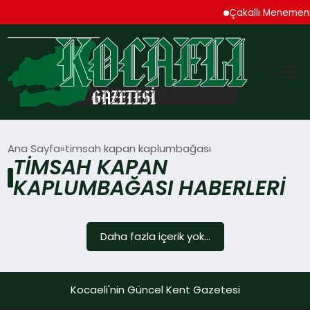
Çakallı Menemen
GÜNDEM
Ana Sayfa
timsah kapan kaplumbağası
TIMSAH KAPAN
TEKNOLOJI
KAPLUMBAĞASI HABERLERI
EKONOMI
Daha fazla içerik yok...
SPOR
MAGAZIN
Kocaeli'nin Güncel Kent Gazetesi