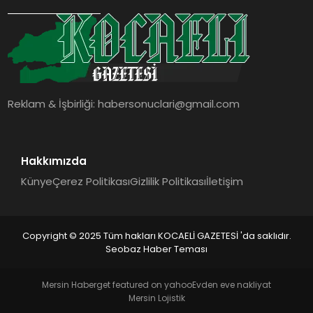
SIYASET
YAŞAM
DÜNYA
Reklam & İşbirliği:
habersonuclari@gmail.com
SAĞLIK
EĞITIM
Hakkımızda
Künye
Çerez Politikası
Gizlilik Politikası
İletişim
Copyright © 2025 Tüm hakları KOCAELİ GAZETESİ 'da saklıdır.
Seobaz Haber Teması
Mersin Haber
get featured on yahoo
Evden eve nakliyat
Mersin Lojistik