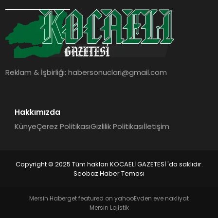
SIYASET
YAŞAM
DÜNYA
Reklam & İşbirliği:
habersonuclari@gmail.com
SAĞLIK
EĞITIM
Hakkımızda
Künye
Çerez Politikası
Gizlilik Politikası
İletişim
Copyright © 2025 Tüm hakları KOCAELİ GAZETESİ 'da saklıdır.
Seobaz Haber Teması
Mersin Haber
get featured on yahoo
Evden eve nakliyat
Mersin Lojistik