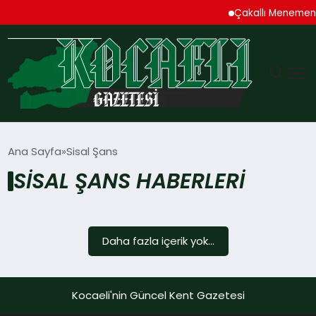
Çakallı Menemen
GÜNDEM
Ana Sayfa
Sisal Şans
SISAL ŞANS HABERLERI
TEKNOLOJI
EKONOMI
Daha fazla içerik yok...
SPOR
MAGAZIN
Kocaeli'nin Güncel Kent Gazetesi