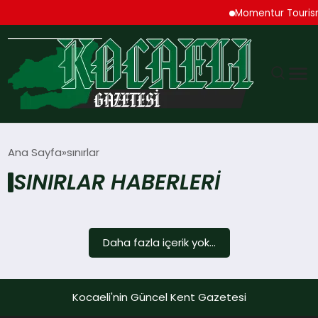
Momentur Tourism 
GÜNDEM
Ana Sayfa
sınırlar
SINIRLAR HABERLERI
TEKNOLOJI
EKONOMI
Daha fazla içerik yok...
SPOR
MAGAZIN
Kocaeli'nin Güncel Kent Gazetesi