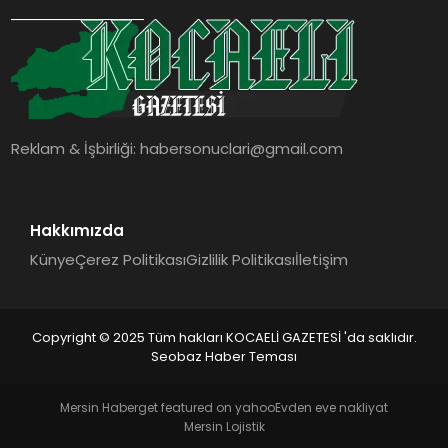
SIYASET
YAŞAM
DÜNYA
Reklam & İşbirliği:
habersonuclari@gmail.com
SAĞLIK
EĞITIM
Hakkımızda
Künye
Çerez Politikası
Gizlilik Politikası
İletişim
Copyright © 2025 Tüm hakları KOCAELİ GAZETESİ 'da saklıdır.
Seobaz Haber Teması
Mersin Haber
get featured on yahoo
Evden eve nakliyat
Mersin Lojistik