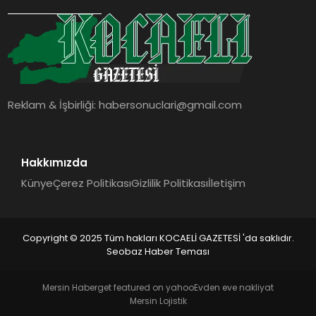
SIYASET
YAŞAM
DÜNYA
Reklam & İşbirliği:
habersonuclari@gmail.com
SAĞLIK
EĞITIM
Hakkımızda
Künye
Çerez Politikası
Gizlilik Politikası
İletişim
Copyright © 2025 Tüm hakları KOCAELİ GAZETESİ 'da saklıdır.
Seobaz Haber Teması
Mersin Haber
get featured on yahoo
Evden eve nakliyat
Mersin Lojistik