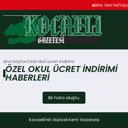
Altın Yeni Haftaya
GÜNDEM
Ana Sayfa
Özel okul ücret indirimi
ÖZEL OKUL ÜCRET INDIRIMI
TEKNOLOJI
HABERLERI
EKONOMI
Bir hata oluştu.
SPOR
MAGAZIN
Kocaeli'nin Güncel Kent Gazetesi