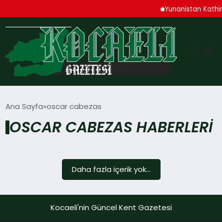
Yunanistan Kathim
GÜNDEM
Ana Sayfa
oscar cabezas
OSCAR CABEZAS HABERLERI
TEKNOLOJI
EKONOMI
Daha fazla içerik yok...
SPOR
MAGAZIN
Kocaeli'nin Güncel Kent Gazetesi