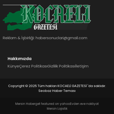
SIYASET
YAŞAM
DÜNYA
Reklam & İşbirliği:
habersonuclari@gmail.com
SAĞLIK
EĞITIM
Hakkımızda
Künye
Çerez Politikası
Gizlilik Politikası
İletişim
Copyright © 2025 Tüm hakları KOCAELİ GAZETESİ 'da saklıdır.
Seobaz Haber Teması
Mersin Haber
get featured on yahoo
Evden eve nakliyat
Mersin Lojistik