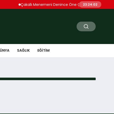
Çakallı Menemeni Denince Öne Çıkan Duraklardan A
23:24:02
ÜNYA
SAĞLIK
EĞITIM