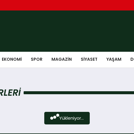
EKONOMI
SPOR
MAGAZIN
SIYASET
YAŞAM
D
LERI
Yükleniyor...