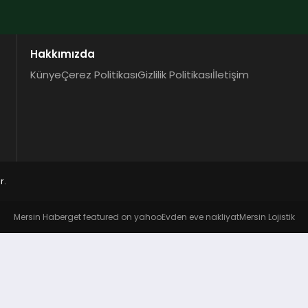
Hakkımızda
Künye
Çerez Politikası
Gizlilik Politikası
İletişim
r.
Mersin Haber
get featured on yahoo
Evden eve nakliyat
Mersin Lojistik