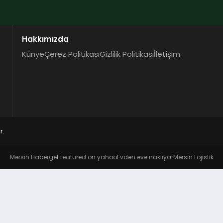
Hakkımızda
Künye
Çerez Politikası
Gizlilik Politikası
İletişim
r.
Mersin Haber
get featured on yahoo
Evden eve nakliyat
Mersin Lojistik