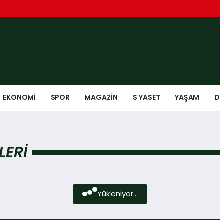
EKONOMI
SPOR
MAGAZIN
SIYASET
YAŞAM
D
LERI
Yükleniyor...