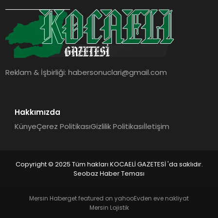
SIYASET
YAŞAM
DÜNYA
Reklam & İşbirliği:
habersonuclari@gmail.com
SAĞLIK
EĞITIM
Hakkımızda
Künye
Çerez Politikası
Gizlilik Politikası
İletişim
Copyright © 2025 Tüm hakları KOCAELİ GAZETESİ 'da saklıdır.
Seobaz Haber Teması
Mersin Haber
get featured on yahoo
Evden eve nakliyat
Mersin Lojistik