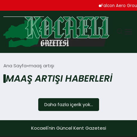
Falcon Aero Group,
GÜNDEM
Ana Sayfa
maaş artışı
MAAŞ ARTIŞI HABERLERI
TEKNOLOJI
EKONOMI
Daha fazla içerik yok...
SPOR
MAGAZIN
Kocaeli'nin Güncel Kent Gazetesi