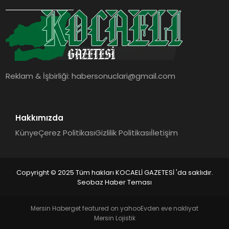
SIYASET
YAŞAM
DÜNYA
Reklam & İşbirliği:
habersonuclari@gmail.com
SAĞLIK
EĞITIM
Hakkımızda
Künye
Çerez Politikası
Gizlilik Politikası
İletişim
Copyright © 2025 Tüm hakları KOCAELİ GAZETESİ 'da saklıdır.
Seobaz Haber Teması
Mersin Haber
get featured on yahoo
Evden eve nakliyat
Mersin Lojistik