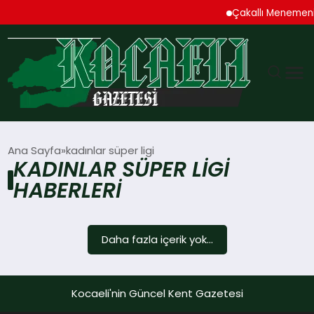
Çakallı Menemeni
GÜNDEM
Ana Sayfa
kadınlar süper ligi
KADINLAR SÜPER LIGI
TEKNOLOJI
HABERLERI
EKONOMI
Daha fazla içerik yok...
SPOR
MAGAZIN
Kocaeli'nin Güncel Kent Gazetesi