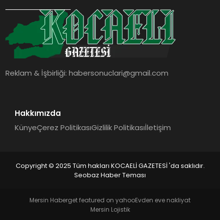
SIYASET
YAŞAM
DÜNYA
Reklam & İşbirliği:
habersonuclari@gmail.com
SAĞLIK
EĞITIM
Hakkımızda
Künye
Çerez Politikası
Gizlilik Politikası
İletişim
Copyright © 2025 Tüm hakları KOCAELİ GAZETESİ 'da saklıdır.
Seobaz Haber Teması
Mersin Haber
get featured on yahoo
Evden eve nakliyat
Mersin Lojistik