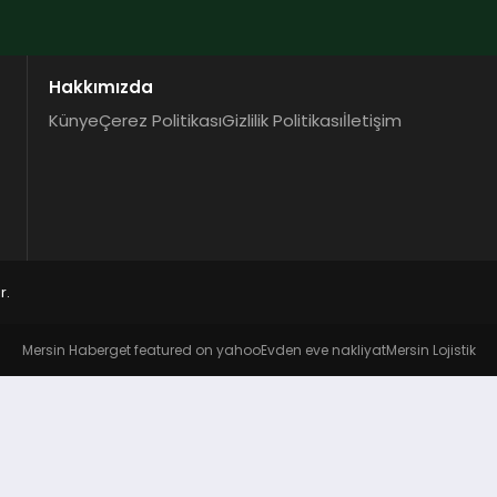
Hakkımızda
Künye
Çerez Politikası
Gizlilik Politikası
İletişim
r.
Mersin Haber
get featured on yahoo
Evden eve nakliyat
Mersin Lojistik