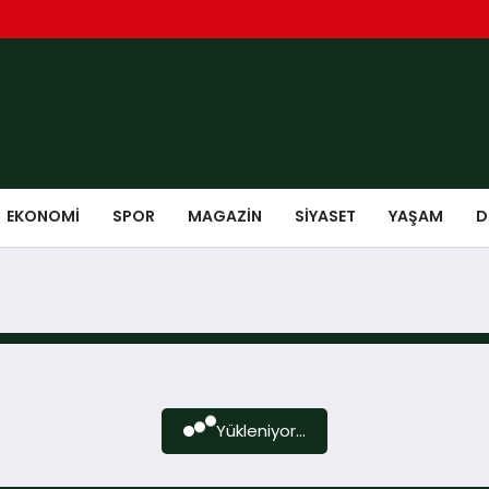
EKONOMI
SPOR
MAGAZIN
SIYASET
YAŞAM
D
Yükleniyor...