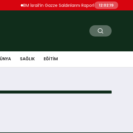
BM İsrail’in Gazze Saldırılarını Raporladı 150’den Fazla Fili
12:02:19
ÜNYA
SAĞLIK
EĞITIM