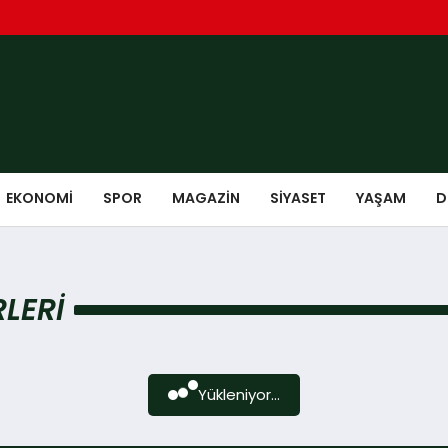
EKONOMI
SPOR
MAGAZIN
SIYASET
YAŞAM
D
LERI
Yükleniyor...