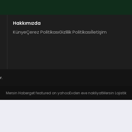
Hakkımızda
Künye
Çerez Politikası
Gizlilik Politikası
İletişim
r.
Mersin Haber
get featured on yahoo
Evden eve nakliyat
Mersin Lojistik