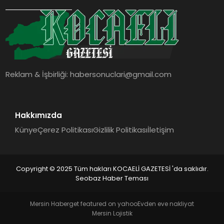
SIYASET
YAŞAM
DÜNYA
Reklam & İşbirliği:
habersonuclari@gmail.com
SAĞLIK
EĞITIM
Hakkımızda
Künye
Çerez Politikası
Gizlilik Politikası
İletişim
Copyright © 2025 Tüm hakları KOCAELİ GAZETESİ 'da saklıdır.
Seobaz Haber Teması
Mersin Haber
get featured on yahoo
Evden eve nakliyat
Mersin Lojistik