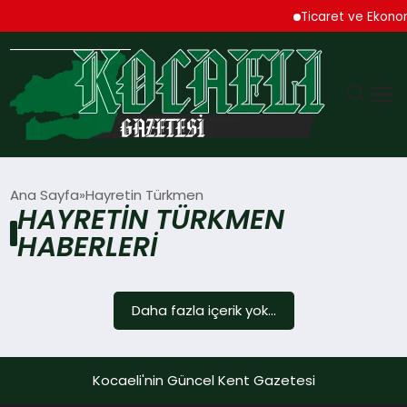
Ticaret ve Ekonom
GÜNDEM
Ana Sayfa
Hayretin Türkmen
HAYRETIN TÜRKMEN
TEKNOLOJI
HABERLERI
EKONOMI
Daha fazla içerik yok...
SPOR
MAGAZIN
Kocaeli'nin Güncel Kent Gazetesi