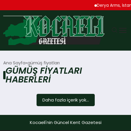
Derya Arms, İstanb
GÜNDEM
Ana Sayfa
gümüş fiyatları
GÜMÜŞ FIYATLARI
TEKNOLOJI
HABERLERI
EKONOMI
Daha fazla içerik yok...
SPOR
MAGAZIN
Kocaeli'nin Güncel Kent Gazetesi