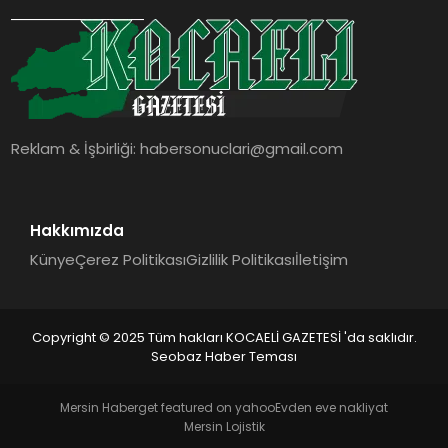
SIYASET
YAŞAM
DÜNYA
Reklam & İşbirliği:
habersonuclari@gmail.com
SAĞLIK
EĞITIM
Hakkımızda
Künye
Çerez Politikası
Gizlilik Politikası
İletişim
Copyright © 2025 Tüm hakları KOCAELİ GAZETESİ 'da saklıdır.
Seobaz Haber Teması
Mersin Haber
get featured on yahoo
Evden eve nakliyat
Mersin Lojistik