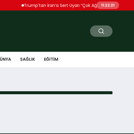
Trump’tan İran’a Sert Uyarı “Çok Ağır Şekilde Vuracağız
11:22:21
ÜNYA
SAĞLIK
EĞITIM