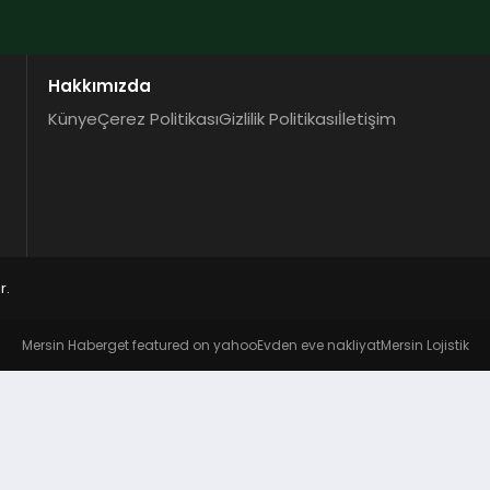
Hakkımızda
Künye
Çerez Politikası
Gizlilik Politikası
İletişim
r.
Mersin Haber
get featured on yahoo
Evden eve nakliyat
Mersin Lojistik