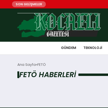
SON GELİŞMELER
GÜNDEM
TEKNOLOJI
Ana Sayfa
FETÖ
FETÖ HABERLERI