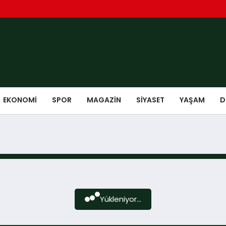
EKONOMI
SPOR
MAGAZIN
SIYASET
YAŞAM
D
Yükleniyor...