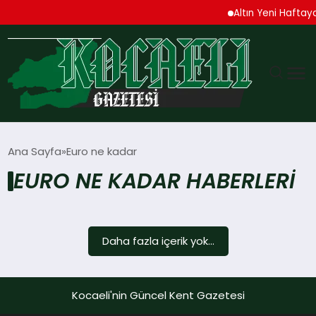
Altın Yeni Haftaya
GÜNDEM
Ana Sayfa
Euro ne kadar
EURO NE KADAR HABERLERI
TEKNOLOJI
EKONOMI
Daha fazla içerik yok...
SPOR
MAGAZIN
Kocaeli'nin Güncel Kent Gazetesi