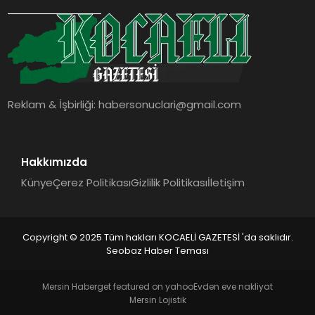
SIYASET
YAŞAM
DÜNYA
Reklam & İşbirliği:
habersonuclari@gmail.com
SAĞLIK
EĞITIM
Hakkımızda
Künye
Çerez Politikası
Gizlilik Politikası
İletişim
Copyright © 2025 Tüm hakları KOCAELİ GAZETESİ 'da saklıdır.
Seobaz Haber Teması
Mersin Haber
get featured on yahoo
Evden eve nakliyat
Mersin Lojistik