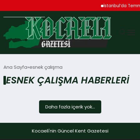
İstanbul’da Temmuz
GÜNDEM
Ana Sayfa
esnek çalışma
ESNEK ÇALIŞMA HABERLERI
TEKNOLOJI
EKONOMI
Daha fazla içerik yok...
SPOR
MAGAZIN
Kocaeli'nin Güncel Kent Gazetesi