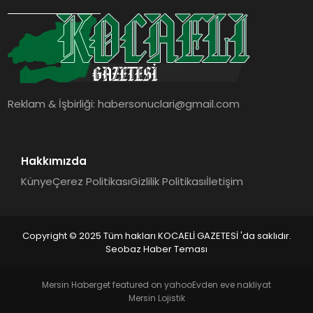
SIYASET
YAŞAM
DÜNYA
Reklam & İşbirliği:
habersonuclari@gmail.com
SAĞLIK
EĞITIM
Hakkımızda
Künye
Çerez Politikası
Gizlilik Politikası
İletişim
Copyright © 2025 Tüm hakları KOCAELİ GAZETESİ 'da saklıdır.
Seobaz Haber Teması
Mersin Haber
get featured on yahoo
Evden eve nakliyat
Mersin Lojistik