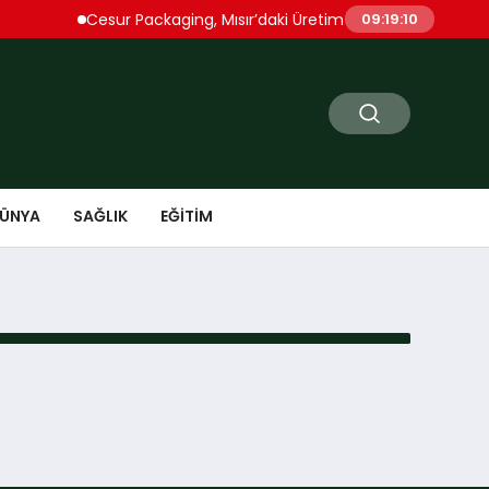
Cesur Packaging, Mısır’daki Üretim Üssünü Büyütüyor
09:19:10
ÜNYA
SAĞLIK
EĞITIM