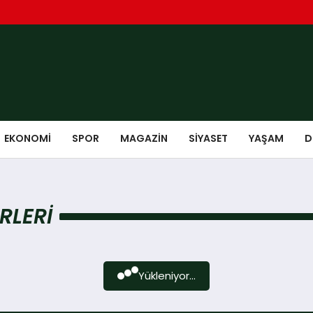
EKONOMI
SPOR
MAGAZIN
SIYASET
YAŞAM
D
RLERI
Yükleniyor...