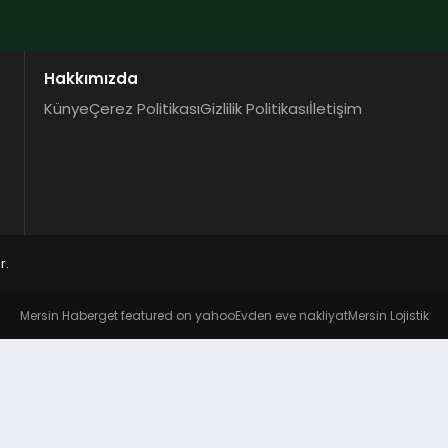
Hakkımızda
Künye
Çerez Politikası
Gizlilik Politikası
İletişim
r.
Mersin Haber
get featured on yahoo
Evden eve nakliyat
Mersin Lojistik