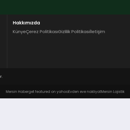
Hakkımızda
Künye
Çerez Politikası
Gizlilik Politikası
İletişim
r.
Mersin Haber
get featured on yahoo
Evden eve nakliyat
Mersin Lojistik