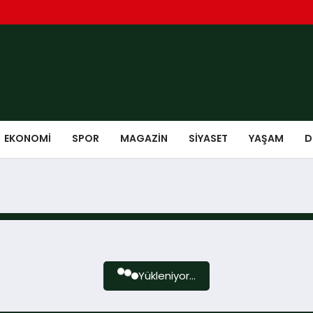
EKONOMI
SPOR
MAGAZIN
SIYASET
YAŞAM
D
Yükleniyor...