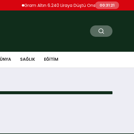
Gram Altın 6.240 Liraya Düştü Ons Altın 4.086 Dolar
00:31:21
ÜNYA
SAĞLIK
EĞITIM