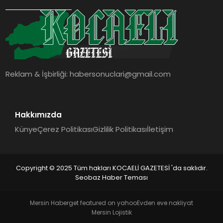
SIYASET
YAŞAM
DÜNYA
Reklam & İşbirliği:
habersonuclari@gmail.com
SAĞLIK
EĞITIM
Hakkımızda
Künye
Çerez Politikası
Gizlilik Politikası
İletişim
Copyright © 2025 Tüm hakları KOCAELİ GAZETESİ 'da saklıdır.
Seobaz Haber Teması
Mersin Haber
get featured on yahoo
Evden eve nakliyat
Mersin Lojistik