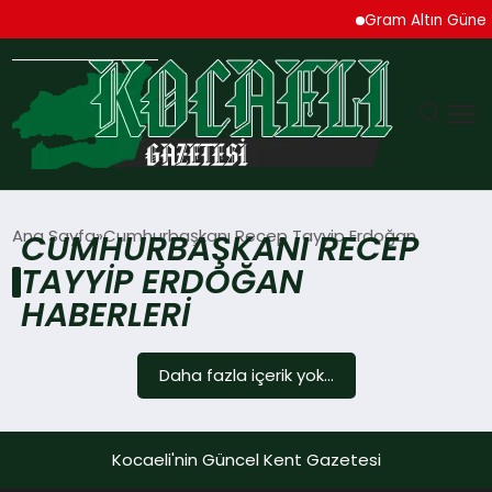
Gram Altın Güne Y
GÜNDEM
Ana Sayfa
Cumhurbaşkanı Recep Tayyip Erdoğan
CUMHURBAŞKANI RECEP
TAYYIP ERDOĞAN
TEKNOLOJI
HABERLERI
EKONOMI
Daha fazla içerik yok...
SPOR
MAGAZIN
Kocaeli'nin Güncel Kent Gazetesi