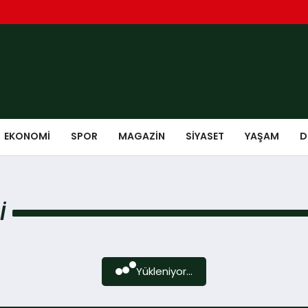
EKONOMI
SPOR
MAGAZIN
SIYASET
YAŞAM
D
I
Yükleniyor...