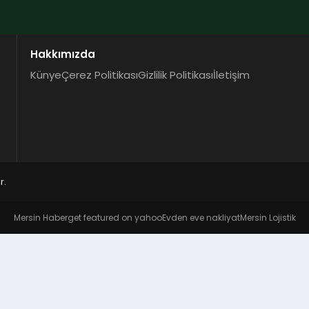
Hakkımızda
Künye
Çerez Politikası
Gizlilik Politikası
İletişim
r.
Mersin Haber
get featured on yahoo
Evden eve nakliyat
Mersin Lojistik