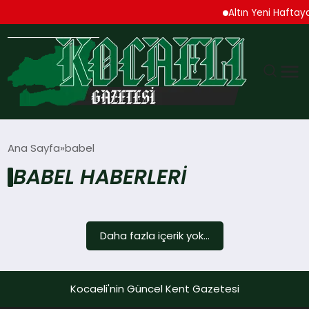
Altın Yeni Haftaya
GÜNDEM
Ana Sayfa
babel
BABEL HABERLERI
TEKNOLOJI
EKONOMI
Daha fazla içerik yok...
SPOR
MAGAZIN
Kocaeli'nin Güncel Kent Gazetesi