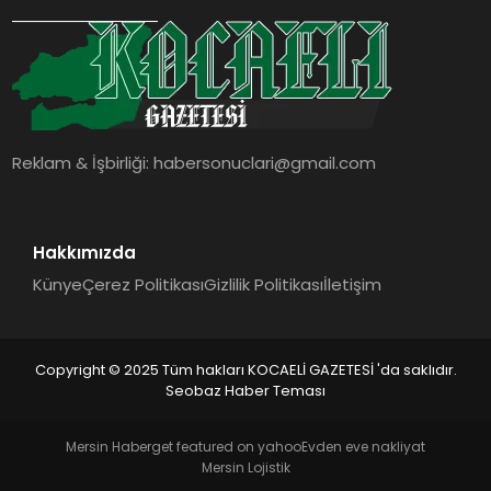
SIYASET
YAŞAM
DÜNYA
Reklam & İşbirliği:
habersonuclari@gmail.com
SAĞLIK
EĞITIM
Hakkımızda
Künye
Çerez Politikası
Gizlilik Politikası
İletişim
Copyright © 2025 Tüm hakları KOCAELİ GAZETESİ 'da saklıdır.
Seobaz Haber Teması
Mersin Haber
get featured on yahoo
Evden eve nakliyat
Mersin Lojistik