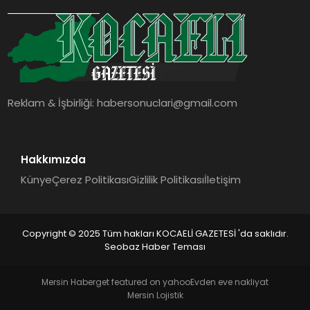
SIYASET
YAŞAM
DÜNYA
Reklam & İşbirliği:
habersonuclari@gmail.com
SAĞLIK
EĞITIM
Hakkımızda
Künye
Çerez Politikası
Gizlilik Politikası
İletişim
Copyright © 2025 Tüm hakları KOCAELİ GAZETESİ 'da saklıdır.
Seobaz Haber Teması
Mersin Haber
get featured on yahoo
Evden eve nakliyat
Mersin Lojistik