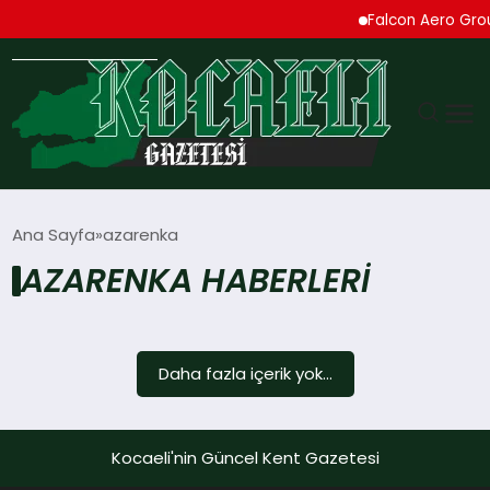
Falcon Aero Group
GÜNDEM
Ana Sayfa
azarenka
AZARENKA HABERLERI
TEKNOLOJI
EKONOMI
Daha fazla içerik yok...
SPOR
MAGAZIN
Kocaeli'nin Güncel Kent Gazetesi