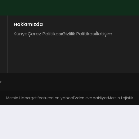
Hakkımızda
Künye
Çerez Politikası
Gizlilik Politikası
İletişim
r.
Mersin Haber
get featured on yahoo
Evden eve nakliyat
Mersin Lojistik