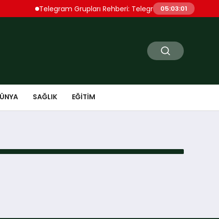
Telegram Grupları Rehberi: Telegram’da İlgi Çekici Topl
05:03:01
ÜNYA
SAĞLIK
EĞITIM