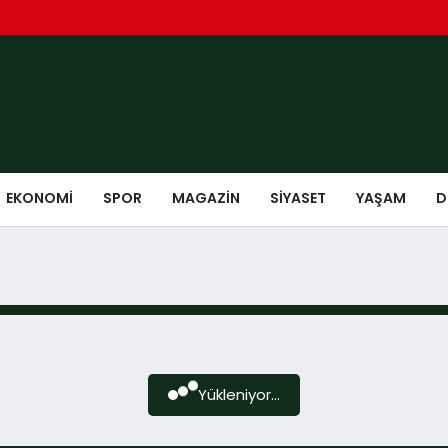
EKONOMI
SPOR
MAGAZIN
SIYASET
YAŞAM
D
Yükleniyor...