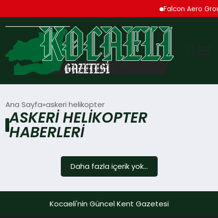
Falcon Aero Group
GÜNDEM
Ana Sayfa
askeri helikopter
ASKERI HELIKOPTER
TEKNOLOJI
HABERLERI
EKONOMI
Daha fazla içerik yok...
SPOR
MAGAZIN
Kocaeli'nin Güncel Kent Gazetesi