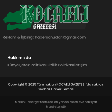
SIYASET
YAŞAM
DÜNYA
Reklam & İşbirliği:
habersonuclari@gmail.com
SAĞLIK
EĞITIM
Hakkımızda
Künye
Çerez Politikası
Gizlilik Politikası
İletişim
Copyright © 2025 Tüm hakları KOCAELİ GAZETESİ 'da saklıdır.
Seobaz Haber Teması
Mersin Haber
get featured on yahoo
Evden eve nakliyat
Mersin Lojistik