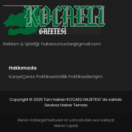
SIYASET
YAŞAM
DÜNYA
Reklam & İşbirliği:
habersonuclari@gmail.com
SAĞLIK
EĞITIM
Hakkımızda
Künye
Çerez Politikası
Gizlilik Politikası
İletişim
Copyright © 2025 Tüm hakları KOCAELİ GAZETESİ 'da saklıdır.
Seobaz Haber Teması
Mersin Haber
get featured on yahoo
Evden eve nakliyat
Mersin Lojistik