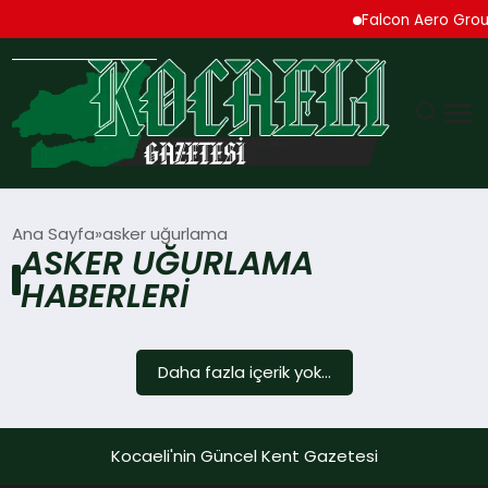
Falcon Aero Group
GÜNDEM
Ana Sayfa
asker uğurlama
ASKER UĞURLAMA
TEKNOLOJI
HABERLERI
EKONOMI
Daha fazla içerik yok...
SPOR
MAGAZIN
Kocaeli'nin Güncel Kent Gazetesi