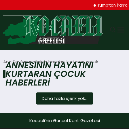
Trump’tan İran’a 
GÜNDEM
Ana Sayfa
annesinin hayatını kurtaran çocuk
ANNESININ HAYATINI
KURTARAN ÇOCUK
TEKNOLOJI
HABERLERI
EKONOMI
Daha fazla içerik yok...
SPOR
MAGAZIN
Kocaeli'nin Güncel Kent Gazetesi