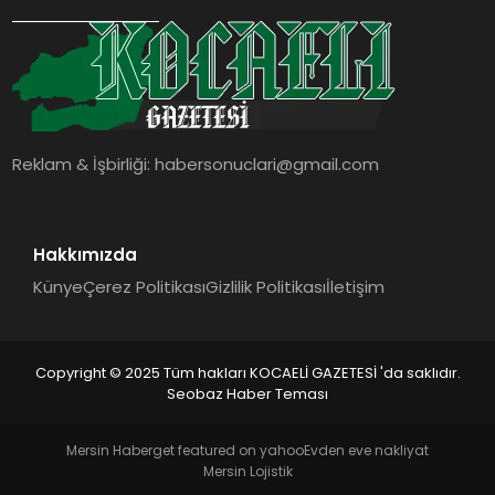
SIYASET
YAŞAM
DÜNYA
Reklam & İşbirliği:
habersonuclari@gmail.com
SAĞLIK
EĞITIM
Hakkımızda
Künye
Çerez Politikası
Gizlilik Politikası
İletişim
Copyright © 2025 Tüm hakları KOCAELİ GAZETESİ 'da saklıdır.
Seobaz Haber Teması
Mersin Haber
get featured on yahoo
Evden eve nakliyat
Mersin Lojistik