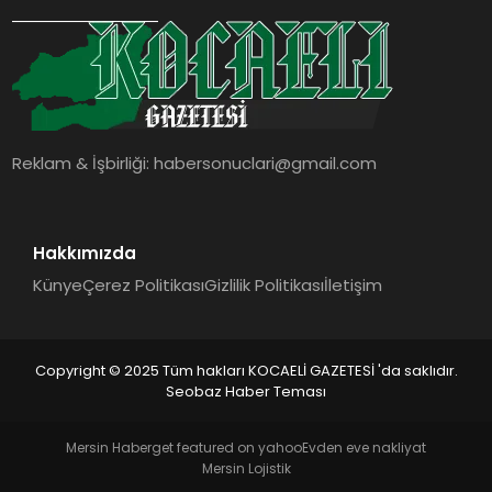
SIYASET
YAŞAM
DÜNYA
Reklam & İşbirliği:
habersonuclari@gmail.com
SAĞLIK
EĞITIM
Hakkımızda
Künye
Çerez Politikası
Gizlilik Politikası
İletişim
Copyright © 2025 Tüm hakları KOCAELİ GAZETESİ 'da saklıdır.
Seobaz Haber Teması
Mersin Haber
get featured on yahoo
Evden eve nakliyat
Mersin Lojistik