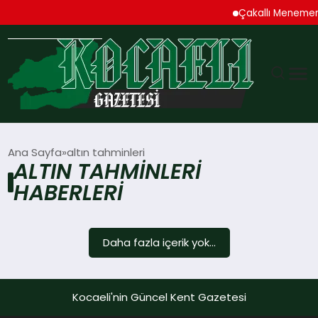
Çakallı Menemen
GÜNDEM
Ana Sayfa
altın tahminleri
ALTIN TAHMINLERI
TEKNOLOJI
HABERLERI
EKONOMI
Daha fazla içerik yok...
SPOR
MAGAZIN
Kocaeli'nin Güncel Kent Gazetesi