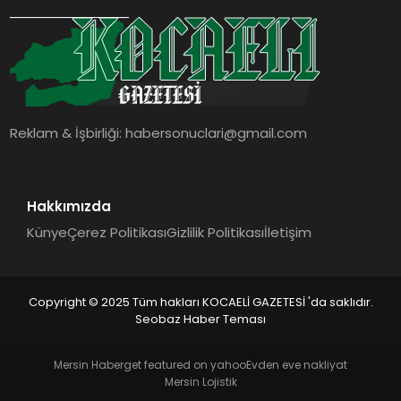
SIYASET
YAŞAM
DÜNYA
Reklam & İşbirliği:
habersonuclari@gmail.com
SAĞLIK
EĞITIM
Hakkımızda
Künye
Çerez Politikası
Gizlilik Politikası
İletişim
Copyright © 2025 Tüm hakları KOCAELİ GAZETESİ 'da saklıdır.
Seobaz Haber Teması
Mersin Haber
get featured on yahoo
Evden eve nakliyat
Mersin Lojistik