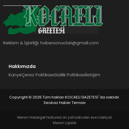
SIYASET
YAŞAM
DÜNYA
Reklam & İşbirliği:
habersonuclari@gmail.com
SAĞLIK
EĞITIM
Hakkımızda
Künye
Çerez Politikası
Gizlilik Politikası
İletişim
Copyright © 2025 Tüm hakları KOCAELİ GAZETESİ 'da saklıdır.
Seobaz Haber Teması
Mersin Haber
get featured on yahoo
Evden eve nakliyat
Mersin Lojistik