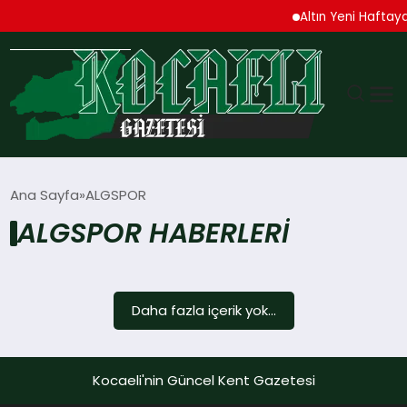
Altın Yeni Haftaya
GÜNDEM
Ana Sayfa
ALGSPOR
ALGSPOR HABERLERI
TEKNOLOJI
EKONOMI
Daha fazla içerik yok...
SPOR
MAGAZIN
Kocaeli'nin Güncel Kent Gazetesi