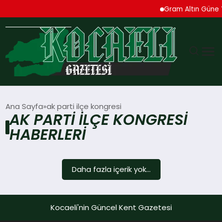
Gram Altın Güne Y
GÜNDEM
Ana Sayfa
ak parti ilçe kongresi
AK PARTI ILÇE KONGRESI
TEKNOLOJI
HABERLERI
EKONOMI
Daha fazla içerik yok...
SPOR
MAGAZIN
Kocaeli'nin Güncel Kent Gazetesi