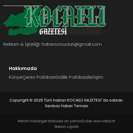
SIYASET
YAŞAM
DÜNYA
Reklam & İşbirliği:
habersonuclari@gmail.com
SAĞLIK
EĞITIM
Hakkımızda
Künye
Çerez Politikası
Gizlilik Politikası
İletişim
Copyright © 2025 Tüm hakları KOCAELİ GAZETESİ 'da saklıdır.
Seobaz Haber Teması
Mersin Haber
get featured on yahoo
Evden eve nakliyat
Mersin Lojistik