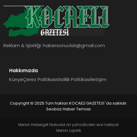
SIYASET
YAŞAM
DÜNYA
Reklam & İşbirliği:
habersonuclari@gmail.com
SAĞLIK
EĞITIM
Hakkımızda
Künye
Çerez Politikası
Gizlilik Politikası
İletişim
Copyright © 2025 Tüm hakları KOCAELİ GAZETESİ 'da saklıdır.
Seobaz Haber Teması
Mersin Haber
get featured on yahoo
Evden eve nakliyat
Mersin Lojistik