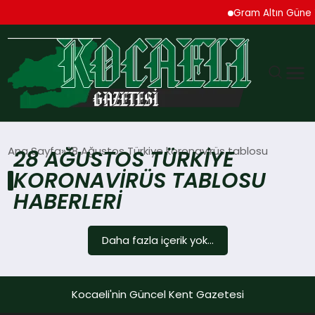
Gram Altın Güne Y
GÜNDEM
Ana Sayfa
28 Ağustos Türkiye koronavirüs tablosu
28 AĞUSTOS TÜRKIYE
KORONAVIRÜS TABLOSU
TEKNOLOJI
HABERLERI
EKONOMI
Daha fazla içerik yok...
SPOR
MAGAZIN
Kocaeli'nin Güncel Kent Gazetesi