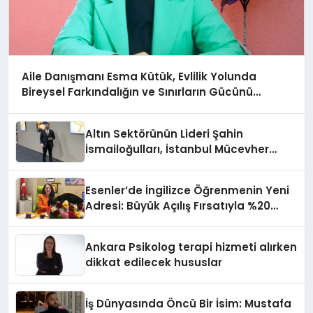
Aile Danışmanı Esma Kütük, Evlilik Yolunda
Bireysel Farkındalığın ve Sınırların Gücünü
Anlatıyor
Altın Sektörünün Lideri Şahin
İsmailoğulları, İstanbul Mücevher
Fuarı’nda Parladı ￼
Esenler’de İngilizce Öğrenmenin Yeni
Adresi: Büyük Açılış Fırsatıyla %20
İndirim!
Ankara Psikolog terapi hizmeti alırken
dikkat edilecek hususlar
İş Dünyasında Öncü Bir İsim: Mustafa